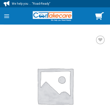
ข้าม
We help you ... "Road-Ready"
ไป
ยัง
เนื้อหา
เพิ่มไป
ยัง
รายการ
โปรด