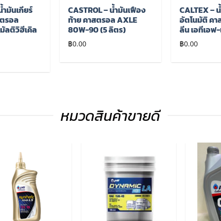
ำมันเกียร์
CASTROL – น้ำมันเฟือง
CALTEX – น้ำ
าสตรอล
ท้าย คาสตรอล AXLE
อัตโนมัติ คา
ัลติวิฮีเคิล
80W-90 (5 ลิตร)
ลีน เอทีเอฟ-
฿
0.00
฿
0.00
หมวดสินค้าขายดี
เพิ่มไป
เพิ่มไป
ยัง
ยัง
รายการ
รายการ
โปรด
โปรด