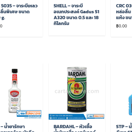
 5035 – จาระบีเหลว
SHELL – จาระบี
CRC 03
ลื่นพิเศษ ขนาด
อเนกประสงค์ Gadus S1
หล่อลื่
 g.
A320 ขนาด 0.5 และ 18
แห้ง ขน
กิโลกรัม
00
฿
0.00
เพิ่มไป
เพิ่มไป
ยัง
ยัง
รายการ
รายการ
โปรด
โปรด
– น้ำยารักษา
BARDAHL – หัวเชื้อ
STP – น