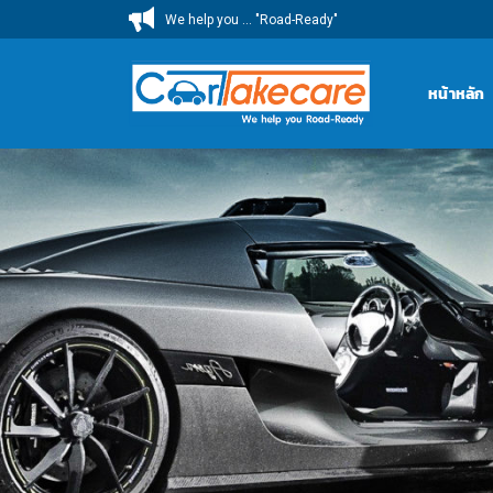
ข้าม
We help you ... "Road-Ready"
ไป
ยัง
หน้าหลัก
เนื้อหา