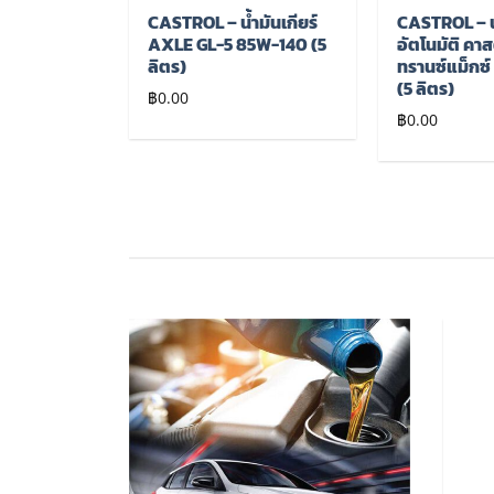
น้ำมัน
CASTROL – น้ำมันเกียร์
CASTROL – น้
มส์ ดีเซล
AXLE GL-5 85W-140 (5
อัตโนมัติ ค
เธติค 15w-
ลิตร)
ทรานซ์แม็กซ์ ม
 ลิตร แถม 1
(5 ลิตร)
฿
0.00
฿
0.00
เพิ่มไป
เพิ่มไป
ยัง
ยัง
รายการ
รายการ
โปรด
โปรด