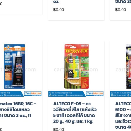
oz.
ขนาด 2
00
฿
0.00
฿
0.00
เพิ่มไป
เพิ่มไป
ยัง
ยัง
รายการ
รายการ
โปรด
โปรด
matex 16BR, 16C –
ALTECO F-05 – กา
ALTECO
ยางซิลิโคนเหลว
วอีพ็อกซี่ สีใส (แห้งเร็ว
6100 – 
ำ) ขนาด 3 oz., 11
5 นาที) ออลทีโก้ ขนาด
สีใส (ง
20 g., 40 g. และ 1 kg.
และจิวเว
ขนาด 40
00
฿
0.00