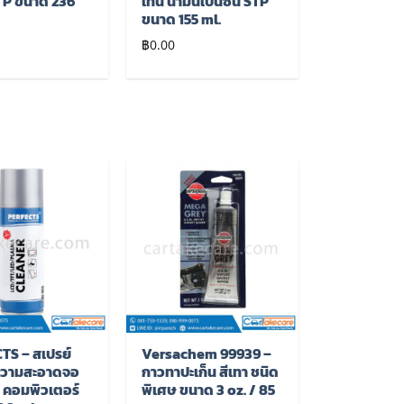
TP ขนาด 236
เทน น้ำมันเบนซิน STP
ขนาด 155 ml.
฿
0.00
เพิ่มไป
เพิ่มไป
ยัง
ยัง
รายการ
รายการ
โปรด
โปรด
TS – สเปรย์
Versachem 99939 –
วามสะอาดจอ
กาวทาปะเก็น สีเทา ชนิด
์ คอมพิวเตอร์
พิเศษ ขนาด 3 oz. / 85