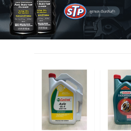
เพิ่มไป
เพิ่มไป
ยัง
ยัง
รายการ
รายการ
โปรด
โปรด