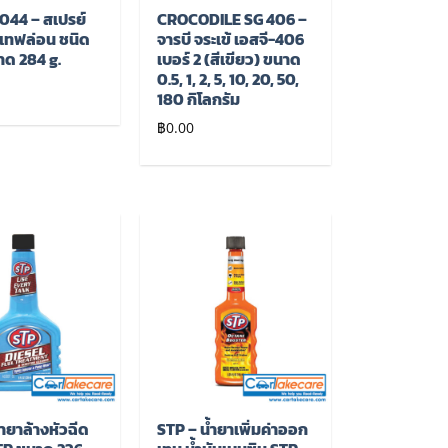
044 – สเปรย์
CROCODILE SG 406 –
น เทฟล่อน ชนิด
จารบี จระเข้ เอสจี-406
าด 284 g.
เบอร์ 2 (สีเขียว) ขนาด
0.5, 1, 2, 5, 10, 20, 50,
180 กิโลกรัม
฿
0.00
เพิ่มไป
เพิ่มไป
ยัง
ยัง
รายการ
รายการ
โปรด
โปรด
้ำยาล้างหัวฉีด
STP – น้ำยาเพิ่มค่าออก