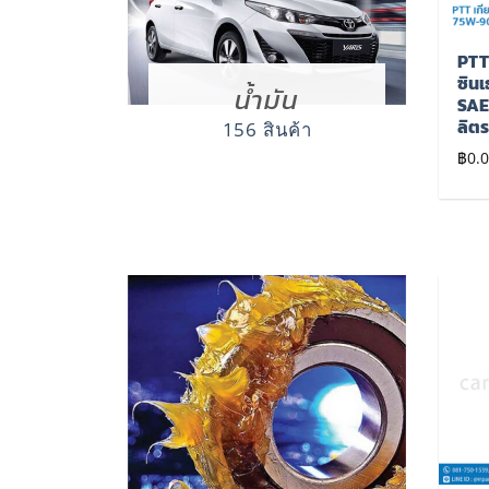
CASTROL – น้ำมันเกียร์
PTT – น้ำมันเครื่อง
PTT 
AXLE GL-5 85W-140
ปตท. ไดนามิค เทอร์โบ
ซินเ
น้ำมัน
(5 ลิตร)
15W-40 (ดีเซล) (6 ลิตร
SAE
แถม 1 ลิตร)
ลิต
156 สินค้า
฿
0.00
฿
0.00
฿
0.
เพิ่มไป
เพิ่มไป
ยัง
ยัง
รายการ
รายการ
โปรด
โปรด