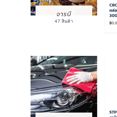
TRANE – จารบี เทรน
MOLYLAND – จารบี โม
CRC
ซุปเปอร์ เอชที ขนาด
ลี่แลนด์ ขนาด 227, 454
หล่อ
จารบี
0.5, 1, 2, 5, 10, 18
กรัม, 3.175 กิโลกรัม
300
กิโลกรัม
47 สินค้า
฿
0.00
฿
0.
฿
0.00
เพิ่มไป
เพิ่มไป
ยัง
ยัง
รายการ
รายการ
โปรด
โปรด
KIT – ครีมขัดเงา
ThreeBond 6650G –
STP 