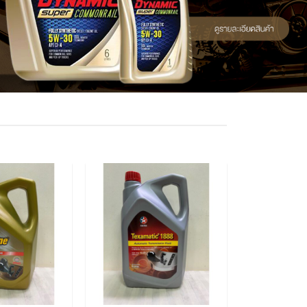
เพิ่มไป
เพิ่มไป
ยัง
ยัง
รายการ
รายการ
โปรด
โปรด