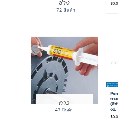
ทองแดง ขนาด 16 oz.
ช่าง
฿
0.00
฿
0.
฿
0.00
172 สินค้า
เพิ่มไป
เพิ่มไป
ยัง
ยัง
รายการ
รายการ
โปรด
โปรด
Pattex DURO N92 –
3M – เทปกาว 2 หน้า 3M
Per
กาวอีพ็อกซี่ สีใส (งาน
ความยาว 2.50 เมตร
กาว
กาว
ซ่อมพลาสติก) แพท
และ 10 เมตร
(สีด
เท็คส์-ดูโร่ ขนาด 22 ml.
oz.
47 สินค้า
฿
0.00
฿
0.00
฿
0.