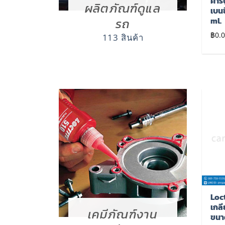
รถยนต์ คิท ขนาด 340
สเปรย์ทำความสะอาด
คาร์
ผลิตภัณฑ์ดูแล
กรัม
ห้องเครื่อง ระบบไฮบริด
เบน
และไฟฟ้า ทรีบอนด์
ml.
รถ
฿
0.00
ขนาด 420 ml.
฿
0.
113 สินค้า
฿
0.00
เพิ่มไป
เพิ่มไป
ยัง
ยัง
รายการ
รายการ
โปรด
โปรด
Permatex 31163 –
KING’S STELLA – เจล
Loct
จาระบี หล่อลื่น และ
ล้างมือ แอลกอฮอล์
เกลี
เคมีภัณฑ์งาน
ป้องกันการติดตาย ผสม
ขนาด 65 ml., 450 ml.
ขนา