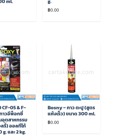
00 ml.
g.
฿
0.00
เพิ่มไป
เพิ่มไป
ยัง
ยัง
รายการ
รายการ
โปรด
โปรด
 CF-05 & F-
Bosny – กาว ตะปู (สูตร
กาวอีพ็อกซี่
แห้งเร็ว) ขนาด 300 ml.
านอุตสาหกรรม
฿
0.00
ลรี่) ออลทีโก้
 g. และ 2 kg.