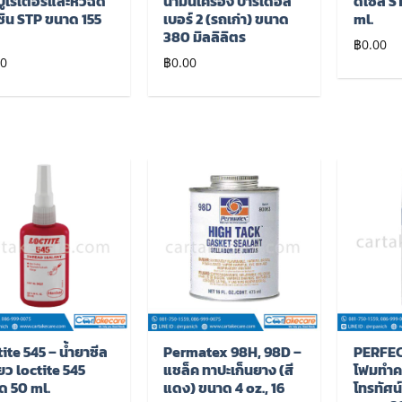
บูเรเตอร์และหัวฉีด
น้ำมันเครื่อง บาร์เดอล์
ดีเซล S
ซิน STP ขนาด 155
เบอร์ 2 (รถเก่า) ขนาด
ml.
380 มิลลิลิตร
฿
0.00
00
฿
0.00
เพิ่มไป
เพิ่มไป
ยัง
ยัง
รายการ
รายการ
โปรด
โปรด
ite 545 – น้ำยาซีล
Permatex 98H, 98D –
PERFEC
ยว loctite 545
แชล็ค ทาปะเก็นยาง (สี
โฟมทำค
ด 50 ml.
แดง) ขนาด 4 oz., 16
โทรทัศน