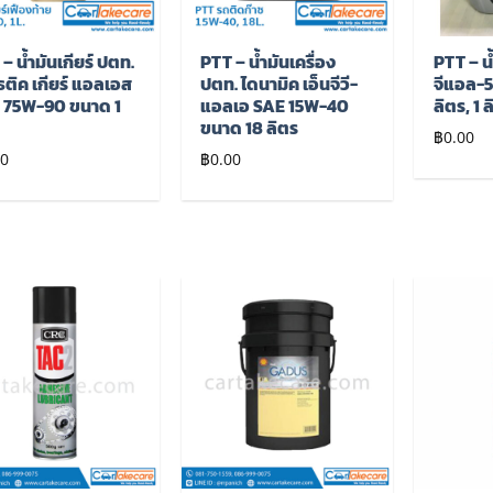
– น้ำมันเกียร์ ปตท.
PTT – น้ำมันเครื่อง
PTT – น้
ธติค เกียร์ แอลเอส
ปตท. ไดนามิค เอ็นจีวี-
จีแอล-5
 75W-90 ขนาด 1
แอลเอ SAE 15W-40
ลิตร, 1 
ร
ขนาด 18 ลิตร
฿
0.00
00
฿
0.00
เพิ่มไป
เพิ่มไป
ยัง
ยัง
รายการ
รายการ
โปรด
โปรด