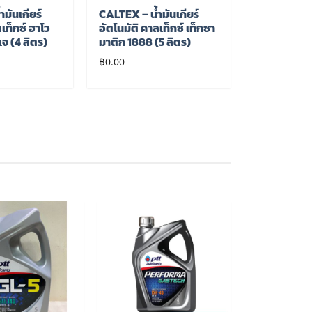
มันเกียร์
CALTEX – น้ำมันเกียร์
ลเท็กซ์ ฮาโว
อัตโนมัติ คาลเท็กซ์ เท็กซา
เจ (4 ลิตร)
มาติก 1888 (5 ลิตร)
฿
0.00
เพิ่มไป
เพิ่มไป
ยัง
ยัง
รายการ
รายการ
โปรด
โปรด