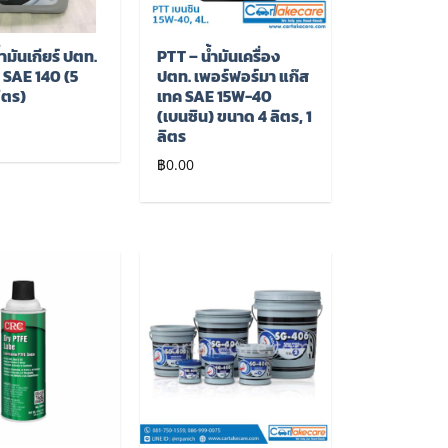
ำมันเกียร์ ปตท.
PTT – น้ำมันเครื่อง
 SAE 140 (5
ปตท. เพอร์ฟอร์มา แก๊ส
ลิตร)
เทค SAE 15W-40
(เบนซิน) ขนาด 4 ลิตร, 1
ลิตร
฿
0.00
เพิ่มไป
เพิ่มไป
ยัง
ยัง
รายการ
รายการ
โปรด
โปรด