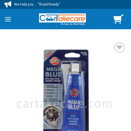
ข้าม
We help you ... "Road-Ready"
ไป
ยัง
เนื้อหา
เพิ่มไป
ยัง
รายการ
โปรด