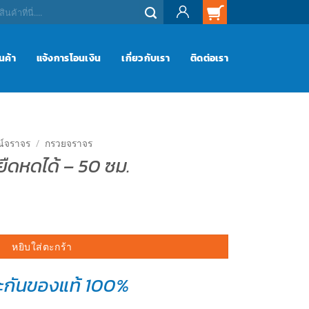
ินค้า
แจ้งการโอนเงิน
เกี่ยวกับเรา
ติดต่อเรา
ณ์จราจร
/
กรวยจราจร
ยืดหดได้ – 50 ซม.
- 50 ซม. ชิ้น
หยิบใส่ตะกร้า
ะกันของแท้ 100%