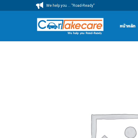
ข้าม
We help you ... "Road-Ready"
ไป
ยัง
หน้าหลัก
เนื้อหา