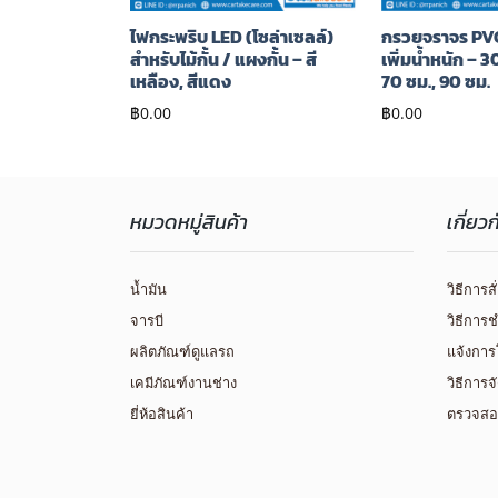
้ ยืดหดได้ –
ไฟกระพริบ LED (โซล่าเซลล์)
กรวยจราจร PV
สำหรับไม้กั้น / แผงกั้น – สี
เพิ่มน้ำหนัก – 3
เหลือง, สีแดง
70 ซม., 90 ซม.
฿
0.00
฿
0.00
หมวดหมู่สินค้า
เกี่ยว
น้ำมัน
วิธีการสั
จารบี
วิธีการช
ผลิตภัณฑ์ดูแลรถ
แจ้งการ
เคมีภัณฑ์งานช่าง
วิธีการจ
ยี่ห้อสินค้า
ตรวจสอ