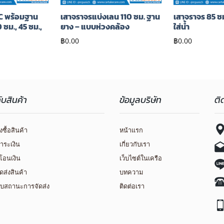
C พร้อมฐาน
เสาจราจรแบ่งเลน 110 ซม. ฐาน
เสาจราจร 85 ซ
0 ซม., 45 ซม.,
ยาง – แบบห่วงคล้อง
ใส่น้ำ
฿
0.00
฿
0.00
กับสินค้า
ข้อมูลบริษัท
ติ
่งซื้อสินค้า
หน้าแรก
ำระเงิน
เกี่ยวกับเรา
โอนเงิน
เว็บไซต์ในเครือ
ัดส่งสินค้า
บทความ
บสถานะการจัดส่ง
ติดต่อเรา