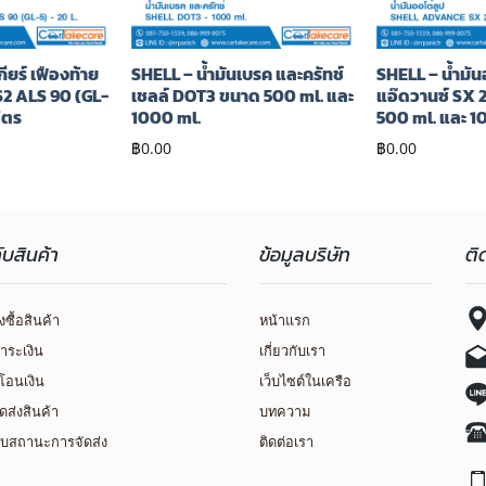
ียร์ เฟืองท้าย
SHELL – น้ำมันเบรค และครัทช์
SHELL – น้ำมัน
 S2 ALS 90 (GL-
เชลล์ DOT3 ขนาด 500 ml. และ
แอ๊ดวานซ์ SX 
ิตร
1000 ml.
500 ml. และ 1
฿
0.00
฿
0.00
กับสินค้า
ข้อมูลบริษัท
ติ
่งซื้อสินค้า
หน้าแรก
ำระเงิน
เกี่ยวกับเรา
โอนเงิน
เว็บไซต์ในเครือ
ัดส่งสินค้า
บทความ
บสถานะการจัดส่ง
ติดต่อเรา