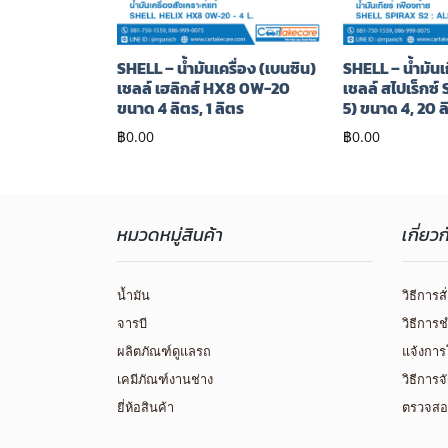
ื่อง เชลล์ เฮลิ
SHELL – น้ำมันเครื่อง (เบนซิน)
SHELL – น้ำมันเก
10W-30 (6 ลิตร
เชลล์ เฮลิกส์ HX8 0W-20
เชลล์ สไปเร็กซ์
ขนาด 4 ลิตร, 1 ลิตร
5) ขนาด 4, 20 ล
฿
0.00
฿
0.00
หมวดหมู่สินค้า
เกี่ยว
น้ำมัน
วิธีการสั
จารบี
วิธีการช
ผลิตภัณฑ์ดูแลรถ
แจ้งการ
เคมีภัณฑ์งานช่าง
วิธีการจ
ยี่ห้อสินค้า
ตรวจสอ