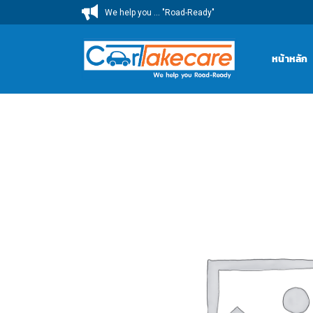
ข้าม
We help you ... "Road-Ready"
ไป
ยัง
หน้าหลัก
เนื้อหา