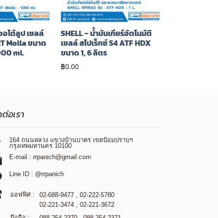
ออโต้ลูป เชลล์
SHELL – น้ำมันเกียร์อัตโนมัติ
2T Molla ขนาด
เชลล์ สไปเร็กซ์ S4 ATF HDX
000 ml.
ขนาด 1, 6 ลิตร
฿
0.00
ดต่อเรา
164 ถนนหลวง แขวงบ้านบาตร เขตป้อมปราบฯ
กรุงเทพมหานคร 10100
E-mail :
rrpanich@gmail.com
Line ID :
@rrpanich
ออฟฟิศ :
02-688-9477
,
02-222-5780
02-221-3474
,
02-221-3672
มือถือ :
088-254-2370
,
088-254-2371