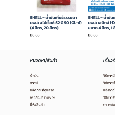
ื่อง เชลล์ เฮลิ
SHELL – น้ำมันเกียร์ธรรมดา
SHELL – น้ำมันเ
้า 0W-40 (6
เชลล์ สไปเร็กซ์ S2 G 90 (GL-4)
เชลล์ เฮลิกส์
(4 ลิตร, 20 ลิตร)
ขนาด 4 ลิตร, 1 
฿
0.00
฿
0.00
หมวดหมู่สินค้า
เกี่ยว
น้ำมัน
วิธีการสั
จารบี
วิธีการช
ผลิตภัณฑ์ดูแลรถ
แจ้งการ
เคมีภัณฑ์งานช่าง
วิธีการจ
ยี่ห้อสินค้า
ตรวจสอ