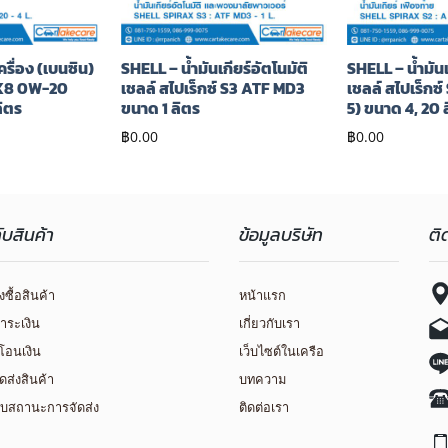
ครื่อง (เบนซิน)
SHELL – น้ำมันเกียร์อัตโนมัติ
SHELL – น้ำมันเ
 HX8 0W-20
เชลล์ สไปเร็กซ์ S3 ATF MD3
เชลล์ สไปเร็กซ์
ลิตร
ขนาด 1 ลิตร
5) ขนาด 4, 20 
฿
0.00
฿
0.00
กับสินค้า
ข้อมูลบริษัท
ติ
่งซื้อสินค้า
หน้าแรก
ำระเงิน
เกี่ยวกับเรา
โอนเงิน
เว็บไซต์ในเครือ
ัดส่งสินค้า
บทความ
บสถานะการจัดส่ง
ติดต่อเรา