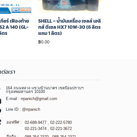
กียร์ เฟืองท้าย
SHELL – น้ำมันเครื่อง เชลล์ เฮลิ
 S2 A 140 (GL-
กส์ ดีเซล HX7 10W-30 (6 ลิตร
ลิตร
แถม 1 ลิตร)
฿
0.00
ดต่อเรา
164 ถนนหลวง แขวงบ้านบาตร เขตป้อมปราบฯ
กรุงเทพมหานคร 10100
E-mail :
rrpanich@gmail.com
Line ID :
@rrpanich
ออฟฟิศ :
02-688-9477
,
02-222-5780
02-221-3474
,
02-221-3672
มือถือ :
088-254-2370
,
088-254-2371