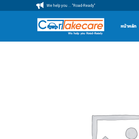
ข้าม
We help you ... "Road-Ready"
ไป
ยัง
หน้าหลัก
เนื้อหา