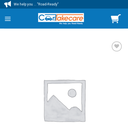
ข้าม
We help you ... "Road-Ready"
ไป
ยัง
เนื้อหา
เพิ่มไป
ยัง
รายการ
โปรด