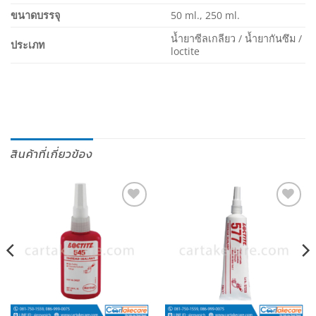
ขนาดบรรจุ
50 ml., 250 ml.
น้ำยาซีลเกลียว / น้ำยากันซึม /
ประเภท
loctite
สินค้าที่เกี่ยวข้อง
เพิ่มไป
เพิ่มไป
ยัง
ยัง
รายการ
รายการ
โปรด
โปรด