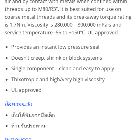
air and by contact with metals when confined within
threads up to M80/R3”. It is best suited for use on
coarse metal threads and its breakaway torque rating
is 1.7Nm. Viscosity is 280,000 – 800,000 mPa·s and
service temperature -55 to +150ºC. UL approved.
Provides an instant low pressure seal
Doesn’t creep, shrink or block systems
Single component – clean and easy to apply
Thixotropic and high/very high viscosity
UL approved
ข้อควรระวัง
เก็บให้พ้นจากมือเด็ก
ห้ามรับประทาน
ขนาดบรรจุ