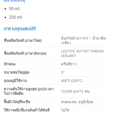
50 ml.
250 ml.
ตารางคุณสมบัติ
ล็อคไทท์ 567 PST – น้ำยาซีล
ชื่อผลิตภัณฑ์ (ภาษาไทย)
เกลียว
LOCTITE 567 PST THREAD
ชื่อผลิตภัณฑ์ (ภาษาอังกฤษ)
SEALANT
ลักษณะ
ครีมสีขาว
ขนาดท่อใหญ่สุด
3″
อุณหภูมิใช้งาน
400 ํF (204 ํC)
ความดันใช้งานสูงสุด (psi)/เวลา
10,000 psi/72 ชม.
ในการยึดติด
พื้นผิววัสดุที่จะซีล
สแตนเลส, อลูมิเนียม
ให้การผนึกที่แรงดันต่ำได้ทันที
ไม่ใช่