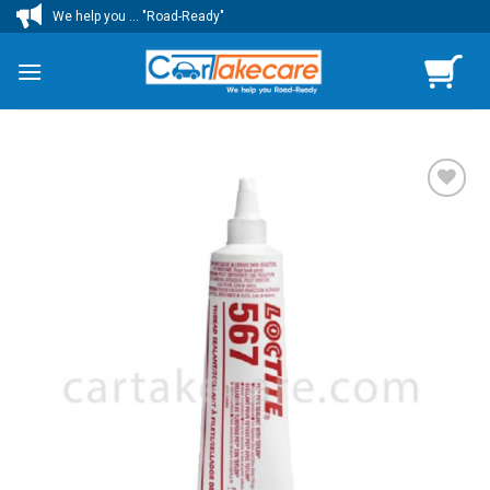
ข้าม
We help you ... "Road-Ready"
ไป
ยัง
เนื้อหา
เพิ่มไป
ยัง
รายการ
โปรด