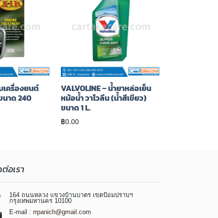
เพิ่มไป
เพิ่มไป
ยัง
ยัง
รายการ
รายการ
โปรด
โปรด
บเครื่องยนต์
VALVOLINE – น้ำยาหล่อเย็น
์ ขนาด 240
หม้อน้ำ วาโวลีน (น้ำสีเขียว)
ขนาด 1 L.
฿
0.00
ดต่อเรา
164 ถนนหลวง แขวงบ้านบาตร เขตป้อมปราบฯ
กรุงเทพมหานคร 10100
E-mail :
rrpanich@gmail.com