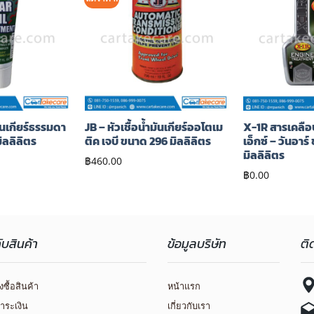
เพิ่มไป
เพิ่มไป
ยัง
ยัง
รายการ
รายการ
โปรด
โปรด
มันเกียร์ธรรมดา
JB – หัวเชื้อน้ำมันเกียร์ออโตเม
X-1R สารเคลือ
ิลลิลิตร
ติค เจบี ขนาด 296 มิลลิลิตร
เอ็กซ์ – วันอาร
มิลลิลิตร
฿
460.00
฿
0.00
กับสินค้า
ข้อมูลบริษัท
ติ
่งซื้อสินค้า
หน้าแรก
ำระเงิน
เกี่ยวกับเรา