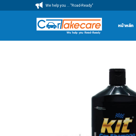
ข้าม
We help you ... "Road-Ready"
ไป
ยัง
หน้าหลัก
เนื้อหา