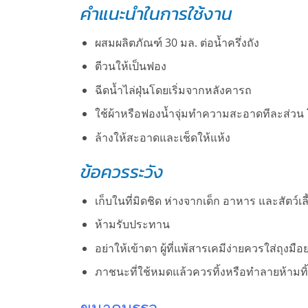
คำแนะนำในการใช้งาน
ผสมผลิตภัณฑ์ 30 มล. ต่อน้ำครึ่งถัง
ตีวนให้เป็นฟอง
ฉีดน้ำไล่ฝุ่นโดยเริ่มจากหลังคารถ
ใช้ผ้าหรือฟองน้ำจุ่มทำความสะอาดทีละส่วน 
ล้างให้สะอาดและเช็ดให้แห้ง
ข้อควรระวัง
เก็บในที่มิดชิด ห่างจากเด็ก อาหาร และสัตว์เลี
ห้ามรับประทาน
อย่าให้เข้าตา ผู้ที่แพ้สารเคมีง่ายควรใส่ถุงมือ
ภาชนะที่ใช้หมดแล้วควรทิ้งหรือทำลายห้ามทิ
ขนาดบรรจุ