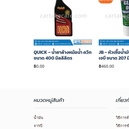
เพิ่มไป
เพิ่มไป
ยัง
ยัง
รายการ
รายการ
โปรด
โปรด
นเครื่อง เจบี
QUICK – น้ำยาล้างหม้อน้ำ ควิก
JB – หัวเชื้อน้ำ
งใหม่) ขนาด
ขนาด 400 มิลลิลิตร
เจบี ขนาด 207 ม
฿
0.00
฿
460.00
หมวดหมู่สินค้า
เกี่ยว
น้ำมัน
วิธีการสั
จารบี
วิธีการช