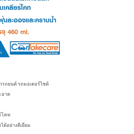
วรถยนต์ รถมอเตอร์ไซด์
สะอาด
ร์โคท
้อย่างดีเยี่ยม