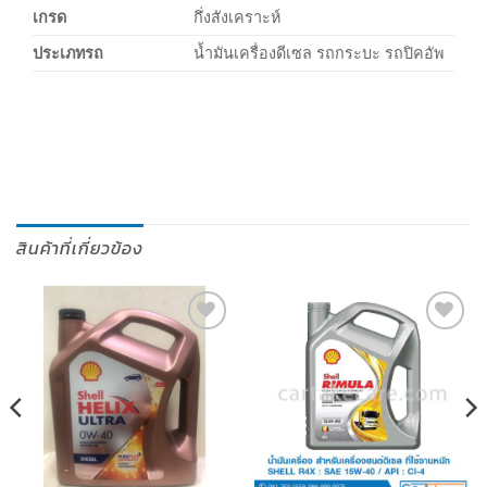
เกรด
กึ่งสังเคราะห์
ประเภทรถ
น้ำมันเครื่องดีเซล รถกระบะ รถปิคอัพ
สินค้าที่เกี่ยวข้อง
เพิ่มไป
เพิ่มไป
ยัง
ยัง
รายการ
รายการ
โปรด
โปรด