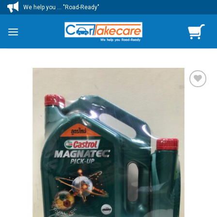
ข้าม
We help you ... "Road-Ready"
ไป
ยัง
เนื้อหา
เพิ่มไป
ยัง
รายการ
โปรด