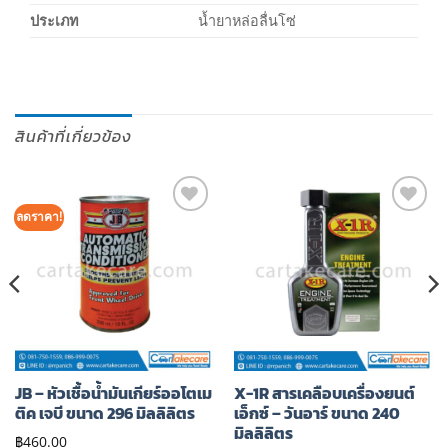
ประเภท
น้ำยาหล่อลื่นโซ่
สินค้าที่เกี่ยวข้อง
ลดราคา!
เพิ่มไป
เพิ่มไป
ยัง
ยัง
รายการ
รายการ
โปรด
โปรด
JB – หัวเชื้อน้ำมันเกียร์ออโตเม
X-1R สารเคลือบเครื่องยนต์
ติค เจบี ขนาด 296 มิลลิลิตร
เอ็กซ์ – วันอาร์ ขนาด 240
มิลลิลิตร
฿
460.00