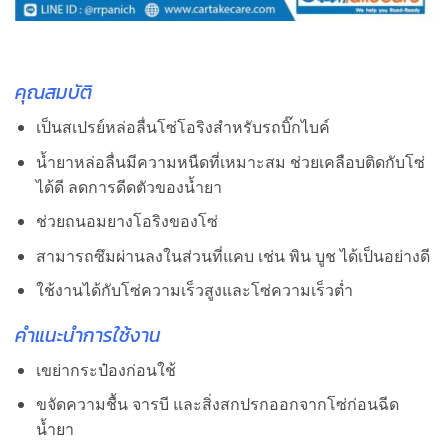
คุณสมบัติ
เป็นสเปรย์หล่อลื่นโซ่โอริงสำหรับรถบิ๊กไบค์
น้ำยาหล่อลื่นมีความหนืดที่เหมาะสม ช่วยเคลือบติดกับโซ่
ได้ดี ลดการดีดตัวของน้ำยา
ช่วยถนอมยางโอริงของโซ่
สามารถซึมผ่านลงในส่วนที่แคบ เช่น พิน บูช ได้เป็นอย่างดี
ใช้งานได้กับโซ่ความเร็วสูงและโซ่ความเร็วต่ำ
คำแนะนำการใช้งาน
เขย่ากระป๋องก่อนใช้
ขจัดความชื้น จารบี และสิ่งสกปรกออกจากโซ่ก่อนฉีด
น้ำยา