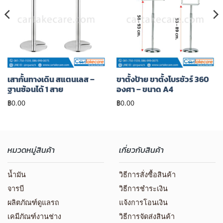
ยัง
ยัง
รายการ
รายการ
โปรด
โปรด
เสากั้นทางเดิน สแตนเลส –
ขาตั้งป้าย ขาตั้งโบรชัวร์ 360
ฐานซ้อนได้ 1 สาย
องศา – ขนาด A4
฿
0.00
฿
0.00
หมวดหมู่สินค้า
เกี่ยวกับสินค้า
น้ำมัน
วิธีการสั่งซื้อสินค้า
จารบี
วิธีการชำระเงิน
ผลิตภัณฑ์ดูแลรถ
แจ้งการโอนเงิน
เคมีภัณฑ์งานช่าง
วิธีการจัดส่งสินค้า