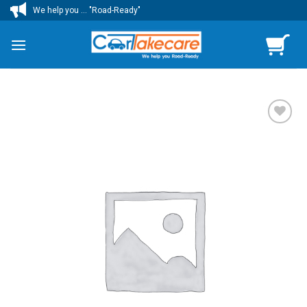
ข้าม
We help you ... "Road-Ready"
ไป
ยัง
เนื้อหา
เพิ่มไป
ยัง
รายการ
โปรด